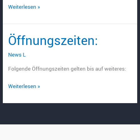
Wegen
Weiterlesen »
Inventur
geschlossen!
Öffnungszeiten:
News L
Folgende Öffnungszeiten gelten bis auf weiteres:
Öffnungszeiten:
Weiterlesen »